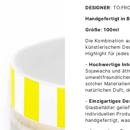
DESIGNER
: TO:FR
Handgefertigt in 
Größe: 100ml
Die Kombination au
künstlerischem De
Highlight für jede
-
Hochwertige Inh
Sojawachs und äthe
umweltfreundliche
solcher Materialie
natürlichen Duft, 
-
Einzigartiges De
Glasbehälter gelie
individuellen Prod
handgefertigt, was