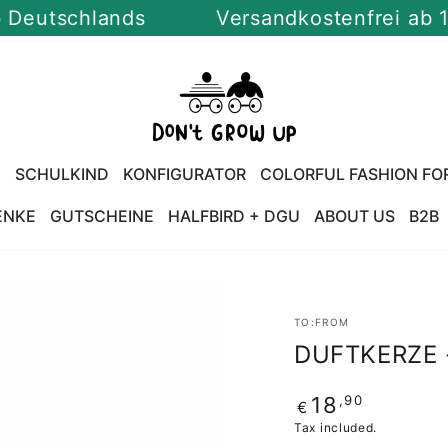
schlands
Versandkostenfrei ab 100 Eu
U
SCHULKIND
KONFIGURATOR
COLORFUL FASHION FO
ENKE
GUTSCHEINE
HALFBIRD + DGU
ABOUT US
B2B
TO:FROM
DUFTKERZE 
Regular
,90
18
€
price
Tax included.