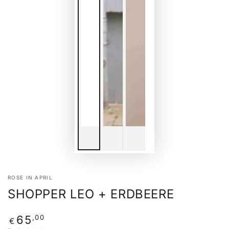
ROSE IN APRIL
SHOPPER LEO + ERDBEERE
Regular
,00
65
€
price