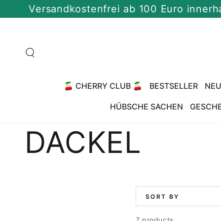
SKIP TO
ersandkostenfrei ab 100 Euro innerhalb De
CONTENT
🍒 CHERRY CLUB 🍒
BESTSELLER
NE
HÜBSCHE SACHEN
GESCH
Collection:
DACKEL
SORT BY
7 products