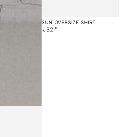
SUN
SUN OVERSIZE SHIRT
Regular
32
,00
OVERSIZE
€
price
SHIRT