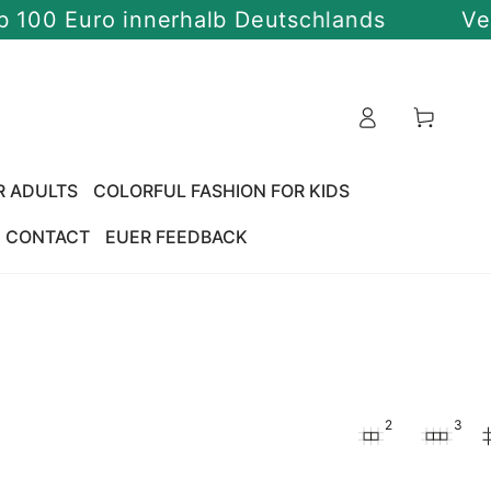
Euro innerhalb Deutschlands
Versandk
Cart
R ADULTS
COLORFUL FASHION FOR KIDS
CONTACT
EUER FEEDBACK
2
3