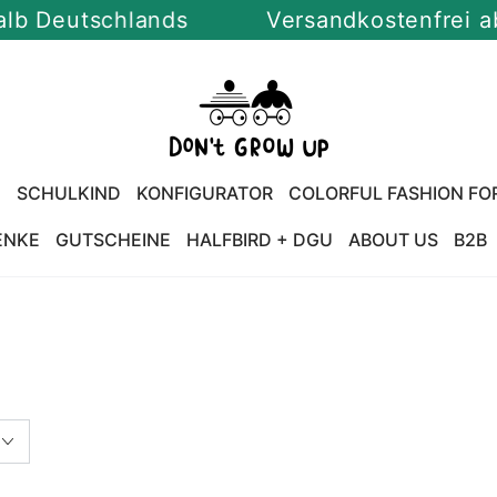
utschlands
Versandkostenfrei ab 100 
U
SCHULKIND
KONFIGURATOR
COLORFUL FASHION FO
ENKE
GUTSCHEINE
HALFBIRD + DGU
ABOUT US
B2B